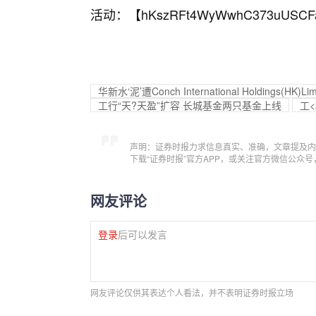
活动：【
hKszRFt4WyWwhC373uUSCF
华新水‘泥’遭Conch International Holdings(H
工行“天?天盈”扩容 长城基金两只基金上线
工
声明：证券时报力求信息真实、准确，文章提及内
下载“证券时报”官方APP，或关注官方微信公众
网友评论
登录
后可以发言
网友评论仅供其表达个人看法，并不表明证券时报立场