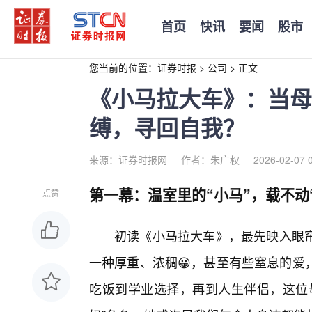
首页
快讯
要闻
股市
您当前的位置：
证券时报
>
公司
>
正文
《小马拉大车》：当母
缚，寻回自我？
来源：证券时报网
作者：朱广权
2026-02-07 
第一幕：温室里的“小马”，载不动
点赞
初读《小马拉大车》，最先映入眼
一种厚重、浓稠😀，甚至有些窒息的爱
吃饭到学业选择，再到人生伴侣，这位